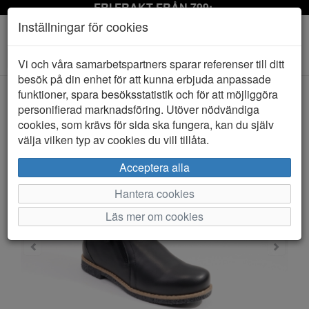
FRI FRAKT FRÅN 799:-
Inställningar för cookies
Toggle
Vi och våra samarbetspartners sparar referenser till ditt
navigation
besök på din enhet för att kunna erbjuda anpassade
funktioner, spara besöksstatistik och för att möjliggöra
personifierad marknadsföring. Utöver nödvändiga
HEM
CHARLOTTE
cookies, som krävs för sida ska fungera, kan du själv
välja vilken typ av cookies du vill tillåta.
Acceptera alla
Hantera cookies
Läs mer om cookies