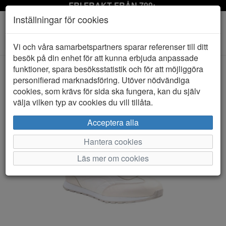
FRI FRAKT FRÅN 799:-
Inställningar för cookies
Toggle
Vi och våra samarbetspartners sparar referenser till ditt
navigation
besök på din enhet för att kunna erbjuda anpassade
funktioner, spara besöksstatistik och för att möjliggöra
personifierad marknadsföring. Utöver nödvändiga
HEM
CAPRICE
cookies, som krävs för sida ska fungera, kan du själv
välja vilken typ av cookies du vill tillåta.
Acceptera alla
Hantera cookies
Läs mer om cookies