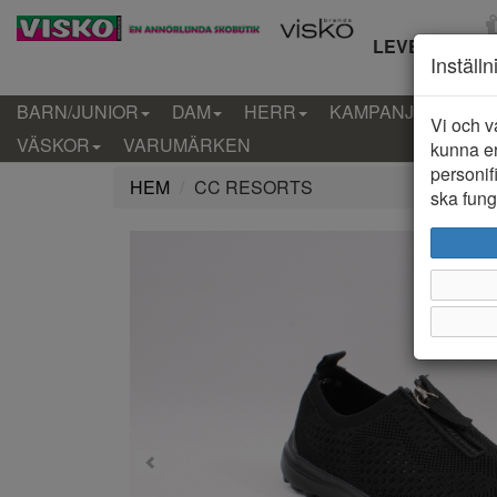
LEVERANS IN
Inställ
BARN/JUNIOR
DAM
HERR
KAMPANJ
KLÄD
Vi och v
VÄSKOR
VARUMÄRKEN
kunna er
personif
HEM
CC RESORTS
ska funge