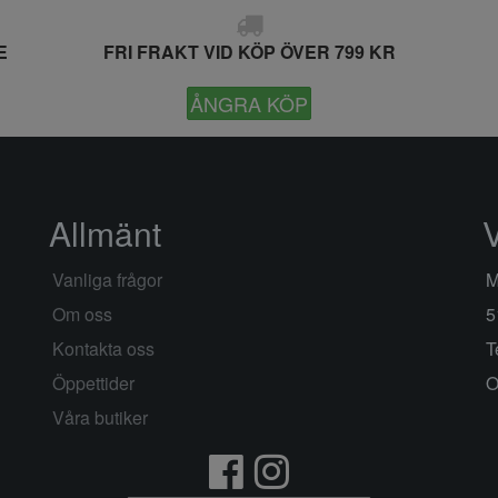
E
FRI FRAKT VID KÖP ÖVER 799 KR
ÅNGRA KÖP
Allmänt
Vanliga frågor
M
Om oss
5
Kontakta oss
T
Öppettider
O
Våra butiker