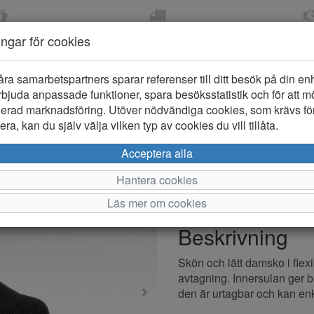
OM 2-5 DAGAR
FRI FRAKT VID KÖP ÖVER
ÖPPET KÖP 
ningar för cookies
799 KR
ER-BARN
KLÄDER-DAM/HERR
OUTLET
PROVKO
åra samarbetspartners sparar referenser till ditt besök på din enhe
bjuda anpassade funktioner, spara besöksstatistik och för att m
ierad marknadsföring. Utöver nödvändiga cookies, som krävs fö
ra, kan du själv välja vilken typ av cookies du vill tillåta.
CC Resorts
Acceptera alla
Hantera cookies
Varumärke: CC Resorts
Läs mer om cookies
Artikelnummer: 2510265
Beskrivning
Skön och lätt damsko i flexi
avtagning. Innersulan ger b
den är urtagbar och kan enke