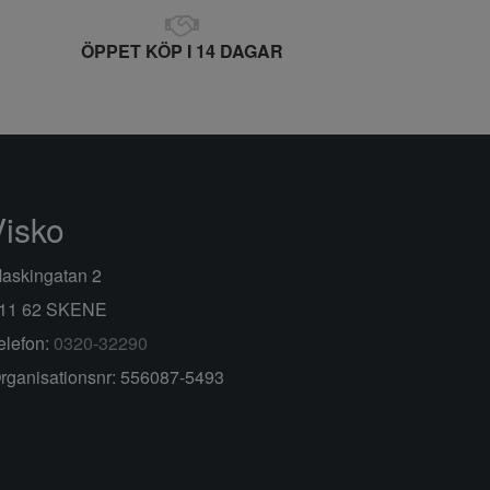
ÖPPET KÖP I 14 DAGAR
Visko
askingatan 2
11 62 SKENE
elefon:
0320-32290
rganisationsnr: 556087-5493