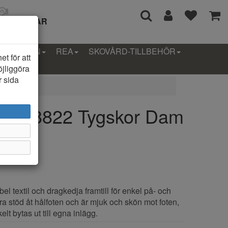
I 14 DAGAR
LLEKTION
REA
SKOVÅRD-TILLBEHÖR
t för att
öjliggöra
r sida
 6948822 Tygskor Dam
bel textil och dragkedja framtill för enkel på- och
ra stöd åt hålfoten och är mjuk och skön mot foten,
lt bytas ut till egna inlägg.