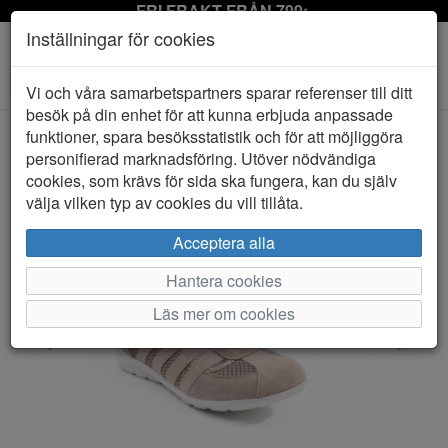
FRI FRAKT FRÅN 799:-
Inställningar för cookies
Toggle
Vi och våra samarbetspartners sparar referenser till ditt
navigation
besök på din enhet för att kunna erbjuda anpassade
funktioner, spara besöksstatistik och för att möjliggöra
personifierad marknadsföring. Utöver nödvändiga
HEM
CC RESORTS
cookies, som krävs för sida ska fungera, kan du själv
välja vilken typ av cookies du vill tillåta.
Acceptera alla
Hantera cookies
Läs mer om cookies