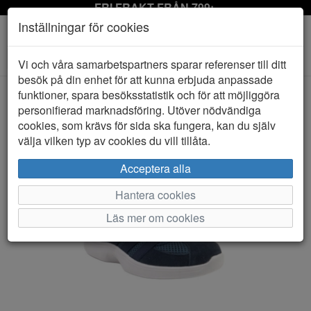
FRI FRAKT FRÅN 799:-
Inställningar för cookies
Toggle
Vi och våra samarbetspartners sparar referenser till ditt
navigation
besök på din enhet för att kunna erbjuda anpassade
funktioner, spara besöksstatistik och för att möjliggöra
personifierad marknadsföring. Utöver nödvändiga
HEM
CC RESORTS
cookies, som krävs för sida ska fungera, kan du själv
välja vilken typ av cookies du vill tillåta.
Acceptera alla
Hantera cookies
Läs mer om cookies