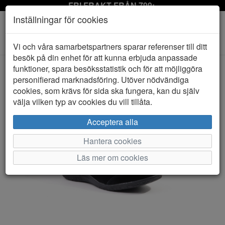
FRI FRAKT FRÅN 799:-
Inställningar för cookies
Toggle
Vi och våra samarbetspartners sparar referenser till ditt
navigation
besök på din enhet för att kunna erbjuda anpassade
funktioner, spara besöksstatistik och för att möjliggöra
personifierad marknadsföring. Utöver nödvändiga
HEM
CC RESORTS
cookies, som krävs för sida ska fungera, kan du själv
välja vilken typ av cookies du vill tillåta.
Acceptera alla
Hantera cookies
Läs mer om cookies