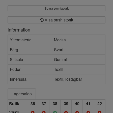
Spara som favorit
Visa prishistorik
Information
Yttermaterial
Mocka
Färg
Svart
Slitsula
Gummi
Foder
Textil
Innersula
Textil, löstagbar
Lagersaldo
Butik
36
37
38
39
40
41
42
Visko