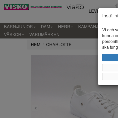
LEVERANS IN
Inställ
BARN/JUNIOR
DAM
HERR
KAMPANJ
KLÄD
Vi och v
VÄSKOR
VARUMÄRKEN
kunna er
personif
HEM
CHARLOTTE
ska funge