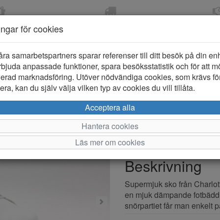
OM 2-5 DAGAR
FRI FRAKT VID KÖP ÖVER
ÖPPET KÖP 
ningar för cookies
799 KR
ER-BARN
KLÄDER-DAM/HERR
OUTLET
PROVKO
åra samarbetspartners sparar referenser till ditt besök på din enhe
bjuda anpassade funktioner, spara besöksstatistik och för att m
ierad marknadsföring. Utöver nödvändiga cookies, som krävs fö
ra, kan du själv välja vilken typ av cookies du vill tillåta.
Charlotte 
Acceptera alla
Hantera cookies
Varumärke: Charlotte
Läs mer om cookies
Artikelnummer: 2610693
Beskrivning
Supermjuk sko från Charlott
en mjuk dämpande fotbädd s
snörpartiet får man enkelt 