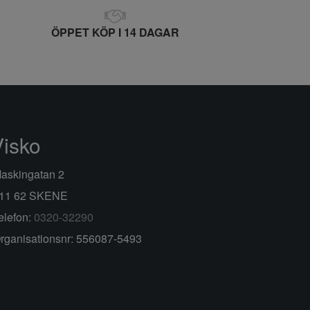
ÖPPET KÖP I 14 DAGAR
Visko
askingatan 2
11 62 SKENE
elefon:
0320-32290
rganisationsnr: 556087-5493