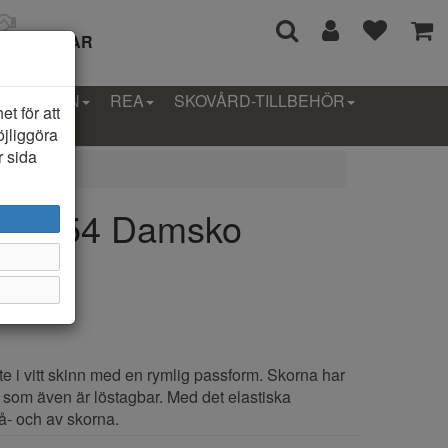
I 14 DAGAR
LLEKTION
REA
SKOVÅRD-TILLBEHÖR
t för att
öjliggöra
r sida
0341754 Damsko
e i vitt skinn med en rymlig passform. Skorna har
om även är löstagbar. Med det elastiska
på- och av skorna.