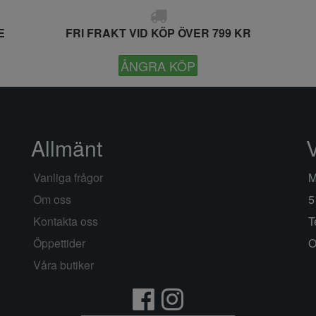
E
FRI FRAKT VID KÖP ÖVER 799 KR
ÅNGRA KÖP
Allmänt
Vanliga frågor
M
Om oss
5
Kontakta oss
T
Öppettider
O
Våra butiker