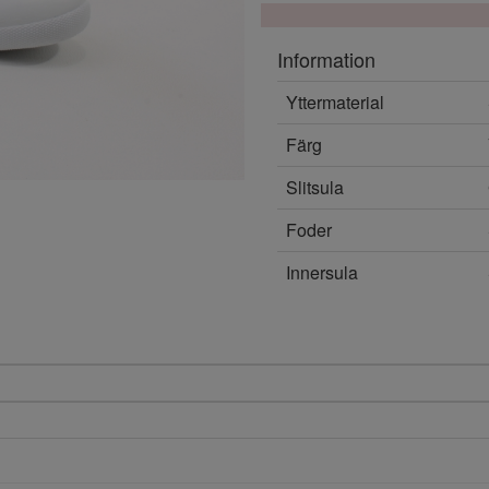
Information
Yttermaterial
Färg
Slitsula
Foder
Innersula