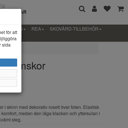
I 14 DAGAR
LLEKTION
REA
SKOVÅRD-TILLBEHÖR
t för att
öjliggöra
r sida
ly Damskor
er i skinn med dekorativ rosett över foten. Elastisk
 komfort, medan den låga klacken och yttersulan i
kvämt steg.