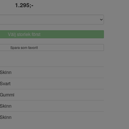
1.295;-
Välj storlek först
Spara som favorit
Skinn
Svart
Gummi
Skinn
Skinn