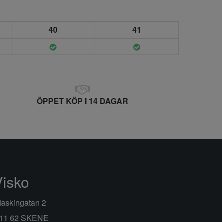
40
41
ÖPPET KÖP I 14 DAGAR
Visko
askingatan 2
11 62 SKENE