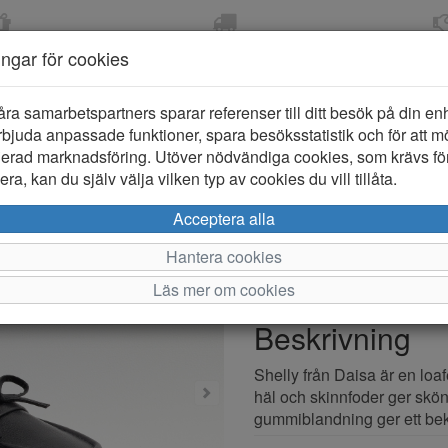
OM 2-5 DAGAR
FRI FRAKT VID KÖP ÖVER
ÖPPET KÖP 
ningar för cookies
799 KR
ER-BARN
KLÄDER-DAM/HERR
OUTLET
PROVKO
åra samarbetspartners sparar referenser till ditt besök på din enhe
bjuda anpassade funktioner, spara besöksstatistik och för att m
ierad marknadsföring. Utöver nödvändiga cookies, som krävs fö
ra, kan du själv välja vilken typ av cookies du vill tillåta.
Dasia Shel
Acceptera alla
Hantera cookies
Varumärke: Dasia
Läs mer om cookies
Artikelnummer: 2612325
Beskrivning
Shelly från Daisa är en loaf
häl och skinnfoder ger skön
gummiblandning ger ett be