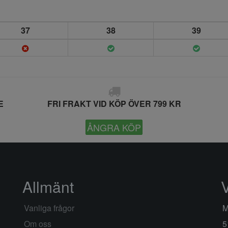
37
38
39
E
FRI FRAKT VID KÖP ÖVER 799 KR
ÅNGRA KÖP
Allmänt
Vanliga frågor
M
Om oss
5