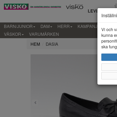
LEVERANS IN
Inställ
BARN/JUNIOR
DAM
HERR
KAMPANJ
KLÄD
Vi och v
VÄSKOR
VARUMÄRKEN
kunna er
personif
HEM
DASIA
ska funge