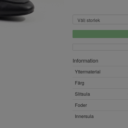
Information
Yttermaterial
Färg
Slitsula
Foder
Innersula