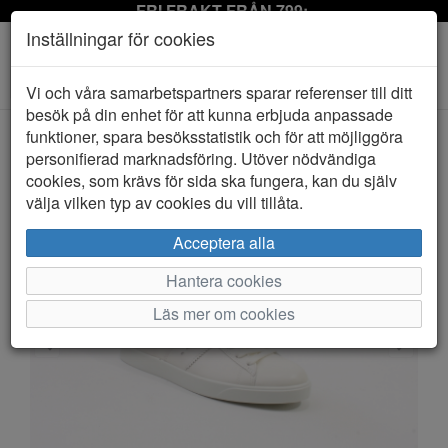
FRI FRAKT FRÅN 799:-
Inställningar för cookies
Toggle
Vi och våra samarbetspartners sparar referenser till ditt
navigation
besök på din enhet för att kunna erbjuda anpassade
funktioner, spara besöksstatistik och för att möjliggöra
personifierad marknadsföring. Utöver nödvändiga
HEM
ECCO
cookies, som krävs för sida ska fungera, kan du själv
välja vilken typ av cookies du vill tillåta.
Acceptera alla
Hantera cookies
Läs mer om cookies