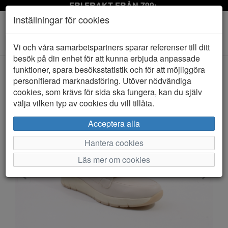
FRI FRAKT FRÅN 799:-
Inställningar för cookies
Toggle
Vi och våra samarbetspartners sparar referenser till ditt
navigation
besök på din enhet för att kunna erbjuda anpassade
funktioner, spara besöksstatistik och för att möjliggöra
personifierad marknadsföring. Utöver nödvändiga
HEM
JANA SOFT LINE
cookies, som krävs för sida ska fungera, kan du själv
välja vilken typ av cookies du vill tillåta.
Acceptera alla
Hantera cookies
Läs mer om cookies