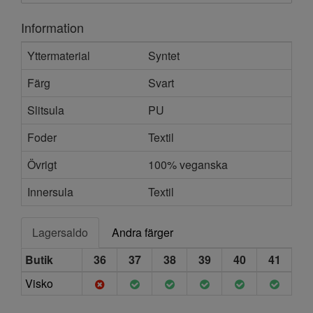
Information
Yttermaterial
Syntet
Färg
Svart
Slitsula
PU
Foder
Textil
Övrigt
100% veganska
Innersula
Textil
Lagersaldo
Andra färger
Butik
36
37
38
39
40
41
Visko