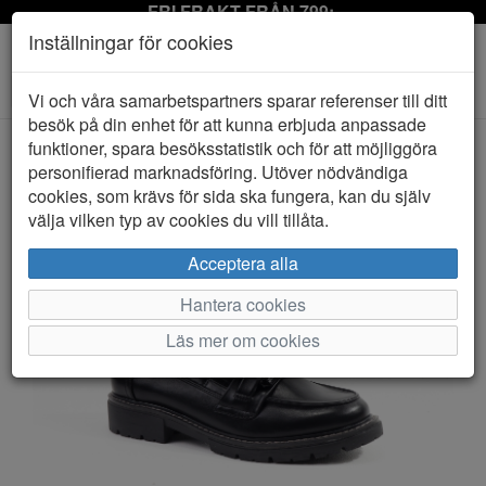
FRI FRAKT FRÅN 799:-
Inställningar för cookies
Toggle
Vi och våra samarbetspartners sparar referenser till ditt
navigation
besök på din enhet för att kunna erbjuda anpassade
funktioner, spara besöksstatistik och för att möjliggöra
personifierad marknadsföring. Utöver nödvändiga
HEM
JANA SOFT LINE
cookies, som krävs för sida ska fungera, kan du själv
välja vilken typ av cookies du vill tillåta.
Acceptera alla
Hantera cookies
Läs mer om cookies