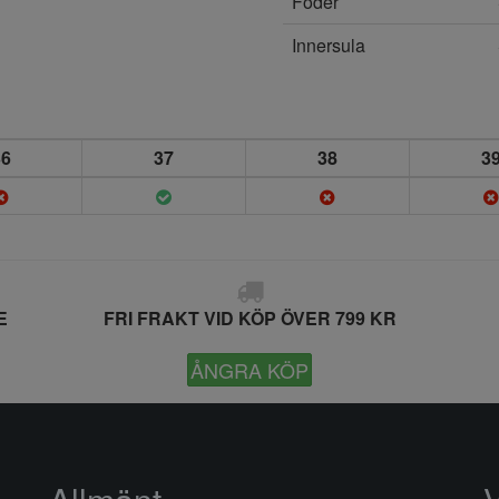
Foder
Innersula
36
37
38
3
E
FRI FRAKT VID KÖP ÖVER 799 KR
ÅNGRA KÖP