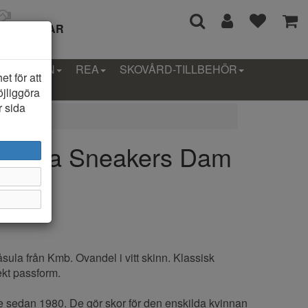
I 14 DAGAR
LLEKTION
REA
SKOVÅRD-TILLBEHÖR
t för att
öjliggöra
r sida
 Napa Sneakers Dam
ula från Kmb. Ovandel i vitt skinn. Klassisk
fekt passform.
sedan 1980. De gör skor för den enskilda kvinnan