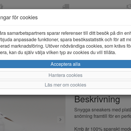
OM 2-5 DAGAR
FRI FRAKT VID KÖP ÖVER
ÖPPET KÖP 
ningar för cookies
799 KR
ER-BARN
KLÄDER-DAM/HERR
OUTLET
PROVKO
åra samarbetspartners sparar referenser till ditt besök på din enhe
bjuda anpassade funktioner, spara besöksstatistik och för att m
ierad marknadsföring. Utöver nödvändiga cookies, som krävs fö
ra, kan du själv välja vilken typ av cookies du vill tillåta.
Kmb A6158
Acceptera alla
Hantera cookies
Varumärke: Kmb
Läs mer om cookies
Artikelnummer: 2510334
Beskrivning
Snygga sneakers med platås
snörning framtill för en per
Kmb är 100% spanskt mode 