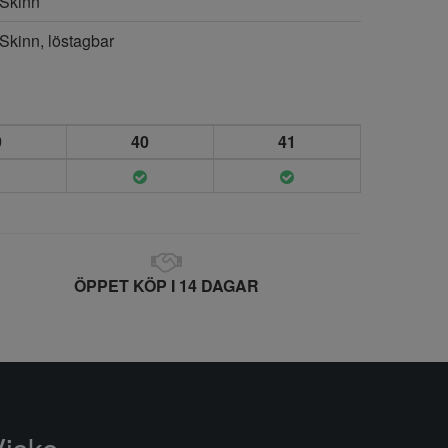
Skinn
Skinn, löstagbar
9
40
41
ÖPPET KÖP I 14 DAGAR