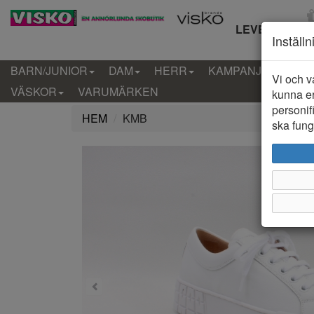
LEVERANS IN
Inställ
BARN/JUNIOR
DAM
HERR
KAMPANJ
KLÄD
Vi och v
VÄSKOR
VARUMÄRKEN
kunna er
personif
HEM
KMB
ska funge