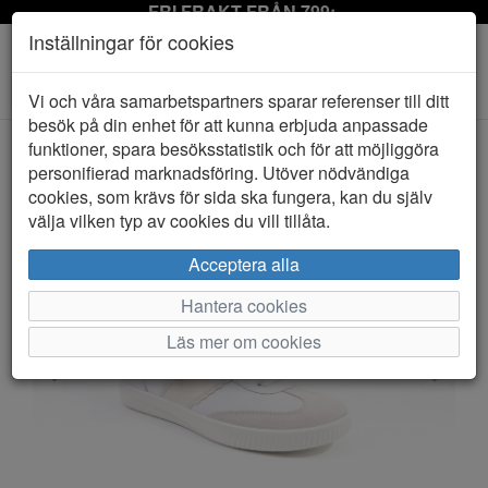
FRI FRAKT FRÅN 799:-
Inställningar för cookies
Toggle
Vi och våra samarbetspartners sparar referenser till ditt
navigation
besök på din enhet för att kunna erbjuda anpassade
funktioner, spara besöksstatistik och för att möjliggöra
personifierad marknadsföring. Utöver nödvändiga
HEM
LEGERO
cookies, som krävs för sida ska fungera, kan du själv
välja vilken typ av cookies du vill tillåta.
Acceptera alla
Hantera cookies
Läs mer om cookies