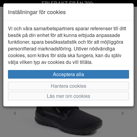
FRI FRAKT FRÅN 799:-
Inställningar för cookies
Toggle
Vi och våra samarbetspartners sparar referenser till ditt
navigation
besök på din enhet för att kunna erbjuda anpassade
funktioner, spara besöksstatistik och för att möjliggöra
personifierad marknadsföring. Utöver nödvändiga
HEM
ORTOMED
cookies, som krävs för sida ska fungera, kan du själv
välja vilken typ av cookies du vill tillåta.
Acceptera alla
Hantera cookies
Läs mer om cookies