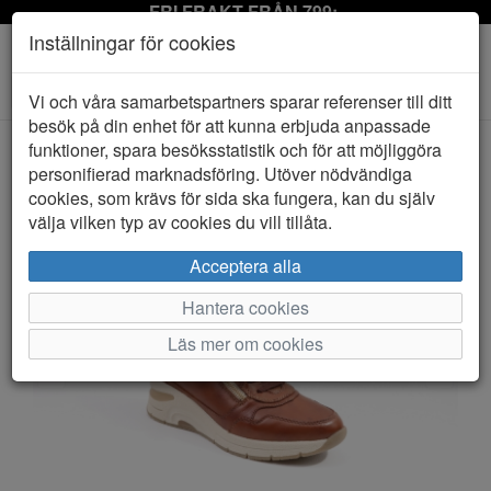
FRI FRAKT FRÅN 799:-
Inställningar för cookies
Toggle
Vi och våra samarbetspartners sparar referenser till ditt
navigation
besök på din enhet för att kunna erbjuda anpassade
funktioner, spara besöksstatistik och för att möjliggöra
personifierad marknadsföring. Utöver nödvändiga
HEM
RIEKER
cookies, som krävs för sida ska fungera, kan du själv
välja vilken typ av cookies du vill tillåta.
Acceptera alla
Hantera cookies
Läs mer om cookies