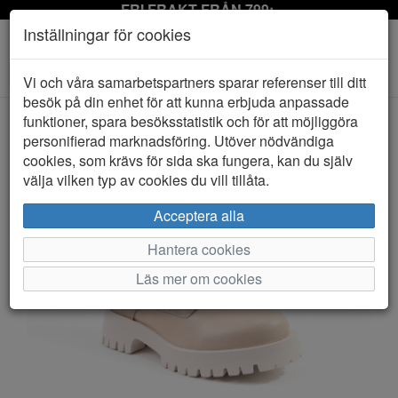
FRI FRAKT FRÅN 799:-
Inställningar för cookies
Toggle
Vi och våra samarbetspartners sparar referenser till ditt
navigation
besök på din enhet för att kunna erbjuda anpassade
funktioner, spara besöksstatistik och för att möjliggöra
personifierad marknadsföring. Utöver nödvändiga
HEM
ROSA NEGRA
cookies, som krävs för sida ska fungera, kan du själv
välja vilken typ av cookies du vill tillåta.
Acceptera alla
Hantera cookies
Läs mer om cookies