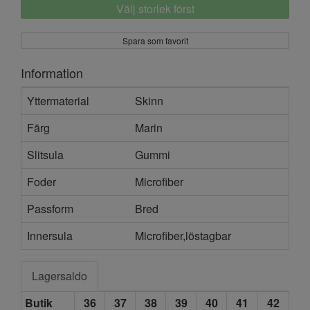
Välj storlek först
Spara som favorit
Information
Yttermaterial
Skinn
Färg
Marin
Slitsula
Gummi
Foder
Microfiber
Passform
Bred
Innersula
Microfiber,löstagbar
Lagersaldo
Butik
36
37
38
39
40
41
42