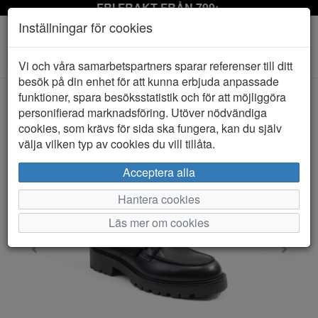
FRI FRAKT FRÅN 799:-
Inställningar för cookies
Toggle
Vi och våra samarbetspartners sparar referenser till ditt
navigation
besök på din enhet för att kunna erbjuda anpassade
funktioner, spara besöksstatistik och för att möjliggöra
personifierad marknadsföring. Utöver nödvändiga
HEM
VAGABOND
cookies, som krävs för sida ska fungera, kan du själv
välja vilken typ av cookies du vill tillåta.
Acceptera alla
Hantera cookies
Läs mer om cookies