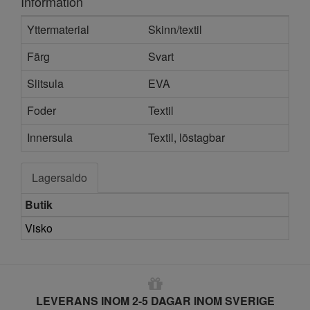
Information
Yttermaterial
Skinn/textil
Färg
Svart
Slitsula
EVA
Foder
Textil
Innersula
Textil, löstagbar
Lagersaldo
Butik
Visko
LEVERANS INOM 2-5 DAGAR INOM SVERIGE