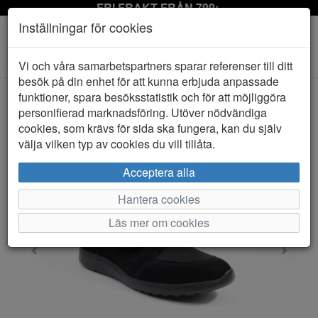
FRI FRAKT FRÅN 799:-
Inställningar för cookies
Toggle
Vi och våra samarbetspartners sparar referenser till ditt
navigation
besök på din enhet för att kunna erbjuda anpassade
funktioner, spara besöksstatistik och för att möjliggöra
personifierad marknadsföring. Utöver nödvändiga
HEM
WALDLÄUFER
cookies, som krävs för sida ska fungera, kan du själv
välja vilken typ av cookies du vill tillåta.
Acceptera alla
Hantera cookies
Läs mer om cookies