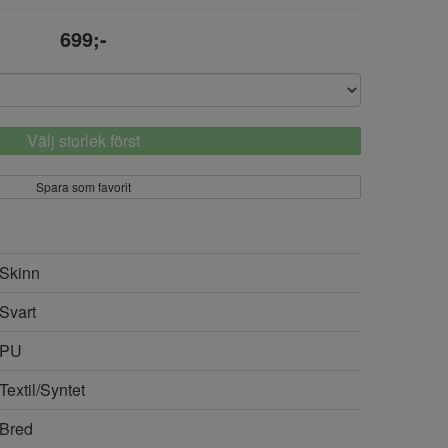
699;-
Välj storlek först
Spara som favorit
Skinn
Svart
PU
Textil/Syntet
Bred