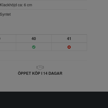
Klackhöjd ca: 6 cm
Syntet
9
40
41
ÖPPET KÖP I 14 DAGAR