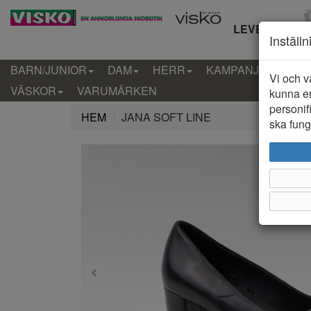
LEVERANS IN
Inställ
BARN/JUNIOR
DAM
HERR
KAMPANJ
KLÄD
Vi och v
VÄSKOR
VARUMÄRKEN
kunna er
personif
HEM
JANA SOFT LINE
ska funge