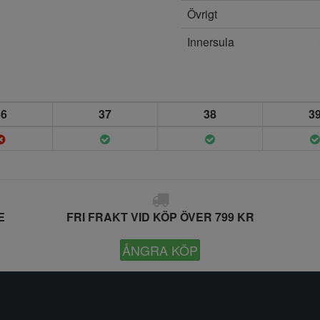
Övrigt
Innersula
36
37
38
3
E
FRI FRAKT VID KÖP ÖVER 799 KR
ÅNGRA KÖP