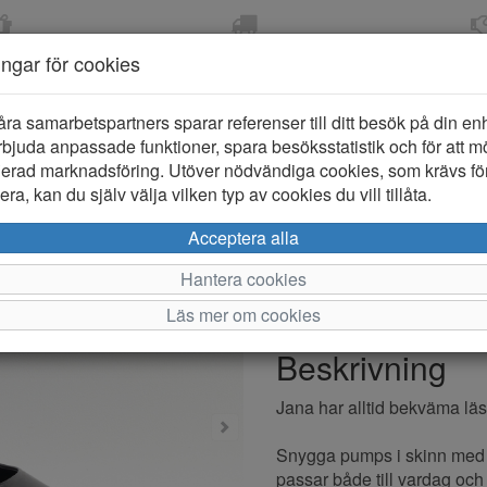
OM 2-5 DAGAR
FRI FRAKT VID KÖP ÖVER
ÖPPET KÖP 
ningar för cookies
799 KR
ER-BARN
KLÄDER-DAM/HERR
OUTLET
PROVKO
åra samarbetspartners sparar referenser till ditt besök på din enhe
bjuda anpassade funktioner, spara besöksstatistik och för att m
ierad marknadsföring. Utöver nödvändiga cookies, som krävs fö
ra, kan du själv välja vilken typ av cookies du vill tillåta.
Jana Soft 
Acceptera alla
Hantera cookies
Varumärke: Jana Soft Line
Läs mer om cookies
Artikelnummer: 2620147
Beskrivning
Jana har alltid bekväma läst
Snygga pumps i skinn med h
passar både till vardag och 