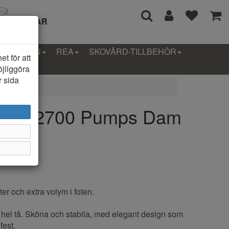
I 14 DAGAR
LLEKTION
REA
SKOVÅRD-TILLBEHÖR
t för att
öjliggöra
r sida
Line 22700 Pumps Dam
er och extra volym i foten.
el tå. Sköna och stabila, med elegant design som
fest.