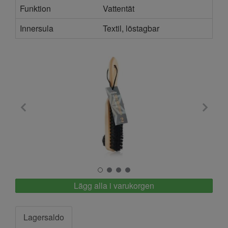
Funktion
Vattentät
Innersula
Textil, löstagbar
Springyard
Lägg alla i varukorgen
Lagersaldo