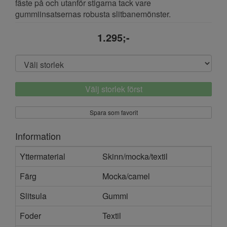
fäste på och utanför stigarna tack vare
gummiinsatsernas robusta slitbanemönster.
1.295;-
Välj storlek först
Spara som favorit
Information
Yttermaterial
Skinn/mocka/textil
Färg
Mocka/camel
Slitsula
Gummi
Foder
Textil