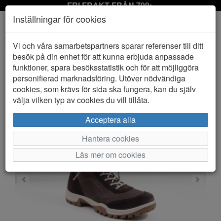
FRI FRAKT FRÅN 799:-
Inställningar för cookies
Toggle
Vi och våra samarbetspartners sparar referenser till ditt
navigation
besök på din enhet för att kunna erbjuda anpassade
funktioner, spara besöksstatistik och för att möjliggöra
personifierad marknadsföring. Utöver nödvändiga
HEM
ECCO
cookies, som krävs för sida ska fungera, kan du själv
välja vilken typ av cookies du vill tillåta.
Acceptera alla
Hantera cookies
Läs mer om cookies