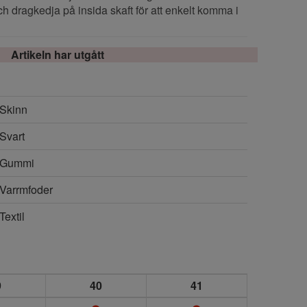
ch dragkedja på insida skaft för att enkelt komma i
Artikeln har utgått
Skinn
Svart
Gummi
Varrmfoder
Textil
9
40
41