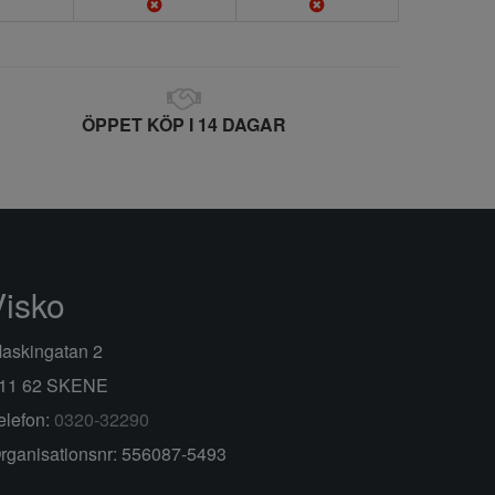
ÖPPET KÖP I 14 DAGAR
Visko
askingatan 2
11 62 SKENE
elefon:
0320-32290
rganisationsnr: 556087-5493