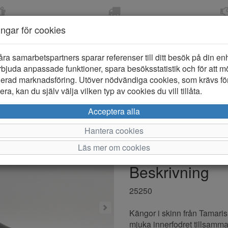
OM 2-5 DAGAR
FRI FRAKT VID KÖP ÖVER
ÖPPET KÖP 
ningar för cookies
799 KR
ER-BARN
KLÄDER-DAM/HERR
OUTLET
PROVKO
åra samarbetspartners sparar referenser till ditt besök på din enhe
bjuda anpassade funktioner, spara besöksstatistik och för att m
ierad marknadsföring. Utöver nödvändiga cookies, som krävs fö
ra, kan du själv välja vilken typ av cookies du vill tillåta.
Tamaris 25
Acceptera alla
Hantera cookies
Varumärke: Tamaris
Läs mer om cookies
Artikelnummer: 2320330
Beskrivning
25250
Kängor i skinn från Tamaris
mjuka innerfodret tillsamm