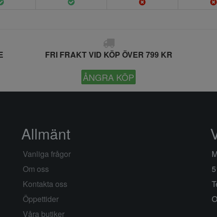
E
FRI FRAKT VID KÖP ÖVER 799 KR
ÅNGRA KÖP
Allmänt
Vanliga frågor
M
Om oss
5
Kontakta oss
T
Öppettider
O
Våra butiker