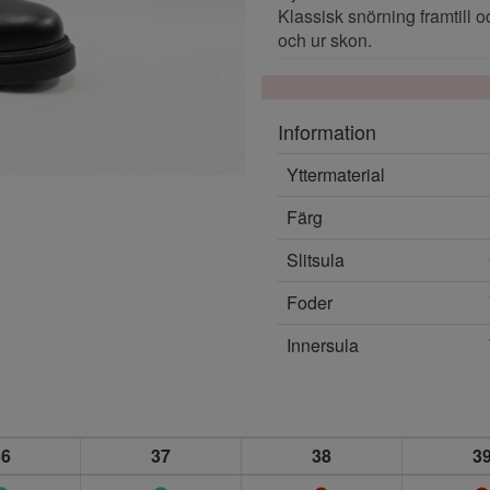
Klassisk snörning framtill o
och ur skon.
Information
Yttermaterial
Färg
Slitsula
Foder
Innersula
36
37
38
3