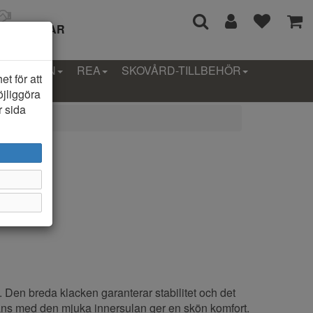
I 14 DAGAR
LLEKTION
REA
SKOVÅRD-TILLBEHÖR
t för att
öjliggöra
r sida
250
. Den breda klacken garanterar stabilitet och det
ans med den mjuka innersulan ger en skön komfort.