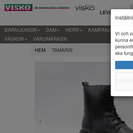
LEVERANS IN
Inställ
BARN/JUNIOR
DAM
HERR
KAMPANJ
KLÄD
Vi och v
VÄSKOR
VARUMÄRKEN
kunna er
personif
HEM
TAMARIS
ska funge