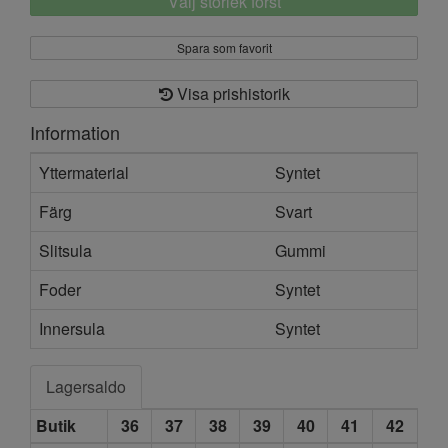
Välj storlek först
Spara som favorit
Visa prishistorik
Information
Yttermaterial
Syntet
Färg
Svart
Slitsula
Gummi
Foder
Syntet
Innersula
Syntet
Lagersaldo
Butik
36
37
38
39
40
41
42