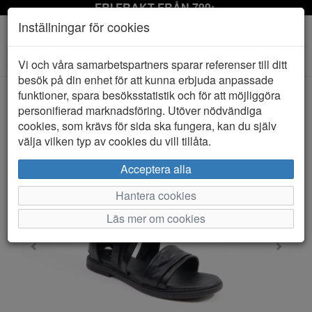
FRI FRAKT FRÅN 799:-
Inställningar för cookies
Toggle
Vi och våra samarbetspartners sparar referenser till ditt
navigation
besök på din enhet för att kunna erbjuda anpassade
funktioner, spara besöksstatistik och för att möjliggöra
personifierad marknadsföring. Utöver nödvändiga
HEM
DUFFY
cookies, som krävs för sida ska fungera, kan du själv
välja vilken typ av cookies du vill tillåta.
Acceptera alla
Hantera cookies
Läs mer om cookies