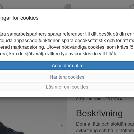
OM 2-5 DAGAR
FRI FRAKT VID KÖP ÖVER
ÖPPET KÖP 
ningar för cookies
799 KR
ER-BARN
KLÄDER-DAM/HERR
OUTLET
PROVKO
åra samarbetspartners sparar referenser till ditt besök på din enhe
bjuda anpassade funktioner, spara besöksstatistik och för att m
ierad marknadsföring. Utöver nödvändiga cookies, som krävs fö
ra, kan du själv välja vilken typ av cookies du vill tillåta.
Free Spirit
Acceptera alla
Sportsanda
Hantera cookies
Läs mer om cookies
Varumärke: Free spirit
Artikelnummer: 2610744
Beskrivning
Denna lätta och stötdämpan
avlastning och håller föttern