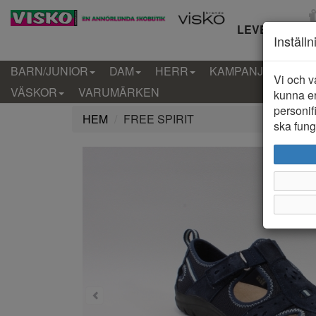
LEVERANS IN
Inställ
BARN/JUNIOR
DAM
HERR
KAMPANJ
KLÄD
Vi och v
VÄSKOR
VARUMÄRKEN
kunna er
personif
HEM
FREE SPIRIT
ska funge