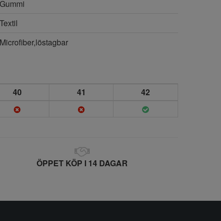
Gummi
Textil
Microfiber,löstagbar
40
41
42
ÖPPET KÖP I 14 DAGAR