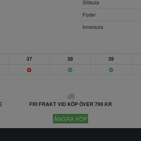
Slitsula
Foder
Innersula
37
38
39
E
FRI FRAKT VID KÖP ÖVER 799 KR
ÅNGRA KÖP