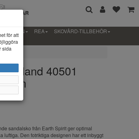
I 14 DAGAR
LLEKTION
REA
SKOVÅRD-TILLBEHÖR
t för att
öjliggöra
r sida
 Cleveland 40501
l Dam
de sandalsko från Earth Spirit ger optimal
a luftiga. Den fotriktiga designen har ett inbyggt