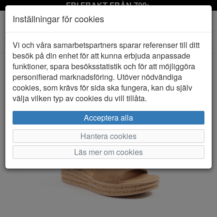
FRI FRAKT FRÅN 799:-
Inställningar för cookies
Toggle
Vi och våra samarbetspartners sparar referenser till ditt
navigation
besök på din enhet för att kunna erbjuda anpassade
funktioner, spara besöksstatistik och för att möjliggöra
personifierad marknadsföring. Utöver nödvändiga
HEM
GABOR
cookies, som krävs för sida ska fungera, kan du själv
välja vilken typ av cookies du vill tillåta.
Acceptera alla
Hantera cookies
Läs mer om cookies