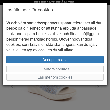
FRI FRAKT FRÅN 799:-
Inställningar för cookies
Toggle
Vi och våra samarbetspartners sparar referenser till ditt
navigation
besök på din enhet för att kunna erbjuda anpassade
funktioner, spara besöksstatistik och för att möjliggöra
personifierad marknadsföring. Utöver nödvändiga
HEM
JANA SOFT LINE
cookies, som krävs för sida ska fungera, kan du själv
välja vilken typ av cookies du vill tillåta.
Acceptera alla
Hantera cookies
Läs mer om cookies