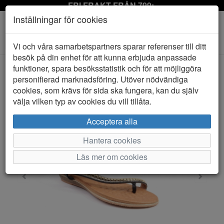
FRI FRAKT FRÅN 799:-
Inställningar för cookies
Toggle
Vi och våra samarbetspartners sparar referenser till ditt
navigation
besök på din enhet för att kunna erbjuda anpassade
funktioner, spara besöksstatistik och för att möjliggöra
personifierad marknadsföring. Utöver nödvändiga
HEM
LUNAR
cookies, som krävs för sida ska fungera, kan du själv
välja vilken typ av cookies du vill tillåta.
Acceptera alla
Hantera cookies
Läs mer om cookies