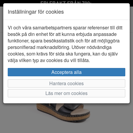
FRI FRAKT FRÅN 799:-
Inställningar för cookies
Toggle
Vi och våra samarbetspartners sparar referenser till ditt
navigation
besök på din enhet för att kunna erbjuda anpassade
funktioner, spara besöksstatistik och för att möjliggöra
personifierad marknadsföring. Utöver nödvändiga
HEM
RIEKER
cookies, som krävs för sida ska fungera, kan du själv
välja vilken typ av cookies du vill tillåta.
Acceptera alla
Hantera cookies
Läs mer om cookies