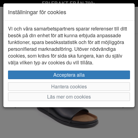
FRI FRAKT FRÅN 799:-
Inställningar för cookies
Toggle
Vi och våra samarbetspartners sparar referenser till ditt
navigation
besök på din enhet för att kunna erbjuda anpassade
funktioner, spara besöksstatistik och för att möjliggöra
personifierad marknadsföring. Utöver nödvändiga
HEM
VAGABOND
cookies, som krävs för sida ska fungera, kan du själv
välja vilken typ av cookies du vill tillåta.
Acceptera alla
Hantera cookies
Läs mer om cookies