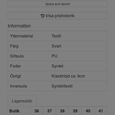
Spara som favorit
Visa prishistorik
Information
Yttermaterial
Textil
Färg
Svart
Slitsula
PU
Foder
Syntet
Övrigt
Klackhöjd ca: 9cm
Innersula
Syntet/textil
Lagersaldo
Butik
36
37
38
39
40
41