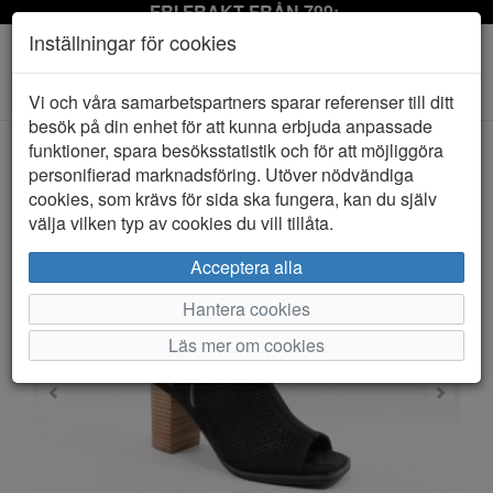
FRI FRAKT FRÅN 799:-
Inställningar för cookies
Toggle
Vi och våra samarbetspartners sparar referenser till ditt
navigation
besök på din enhet för att kunna erbjuda anpassade
funktioner, spara besöksstatistik och för att möjliggöra
personifierad marknadsföring. Utöver nödvändiga
HEM
XTI
cookies, som krävs för sida ska fungera, kan du själv
välja vilken typ av cookies du vill tillåta.
Acceptera alla
Hantera cookies
Läs mer om cookies