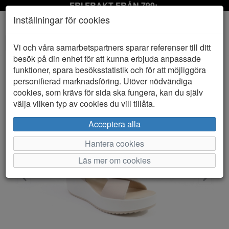
FRI FRAKT FRÅN 799:-
Inställningar för cookies
Toggle
Vi och våra samarbetspartners sparar referenser till ditt
navigation
besök på din enhet för att kunna erbjuda anpassade
funktioner, spara besöksstatistik och för att möjliggöra
personifierad marknadsföring. Utöver nödvändiga
HEM
IGI & CO
cookies, som krävs för sida ska fungera, kan du själv
välja vilken typ av cookies du vill tillåta.
Acceptera alla
Hantera cookies
Läs mer om cookies