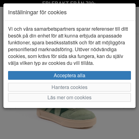
FRI FRAKT FRÅN 799:-
Inställningar för cookies
Toggle
Vi och våra samarbetspartners sparar referenser till ditt
navigation
besök på din enhet för att kunna erbjuda anpassade
funktioner, spara besöksstatistik och för att möjliggöra
personifierad marknadsföring. Utöver nödvändiga
HEM
ARKK
cookies, som krävs för sida ska fungera, kan du själv
välja vilken typ av cookies du vill tillåta.
Acceptera alla
Hantera cookies
Läs mer om cookies