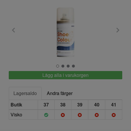
Springyard
Lägg alla i varukorgen
Lagersaldo
Andra färger
Butik
37
38
39
40
41
Visko