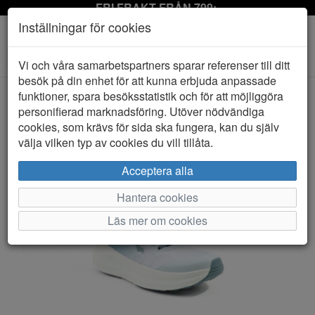
FRI FRAKT FRÅN 799:-
Inställningar för cookies
Toggle
Vi och våra samarbetspartners sparar referenser till ditt
navigation
besök på din enhet för att kunna erbjuda anpassade
funktioner, spara besöksstatistik och för att möjliggöra
personifierad marknadsföring. Utöver nödvändiga
HEM
BAGHEERA
cookies, som krävs för sida ska fungera, kan du själv
välja vilken typ av cookies du vill tillåta.
Acceptera alla
Hantera cookies
Läs mer om cookies