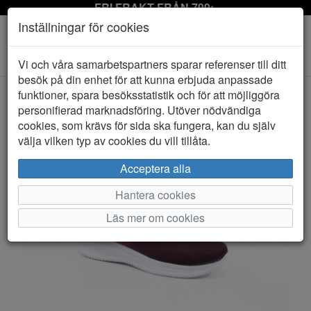
FRI FRAKT FRÅN 799:-
Inställningar för cookies
Toggle
Vi och våra samarbetspartners sparar referenser till ditt
navigation
besök på din enhet för att kunna erbjuda anpassade
funktioner, spara besöksstatistik och för att möjliggöra
personifierad marknadsföring. Utöver nödvändiga
HEM
D.T NEW YORK
cookies, som krävs för sida ska fungera, kan du själv
välja vilken typ av cookies du vill tillåta.
Acceptera alla
Hantera cookies
Läs mer om cookies