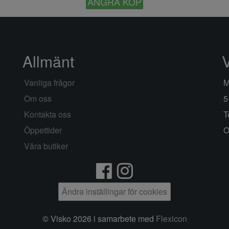
ÅNGRA KÖP
Allmänt
Vanliga frågor
M
Om oss
5
Kontakta oss
T
Öppettider
O
Våra butiker
Ändra inställingar för cookies
© Visko 2026 i samarbete med
Flexicon