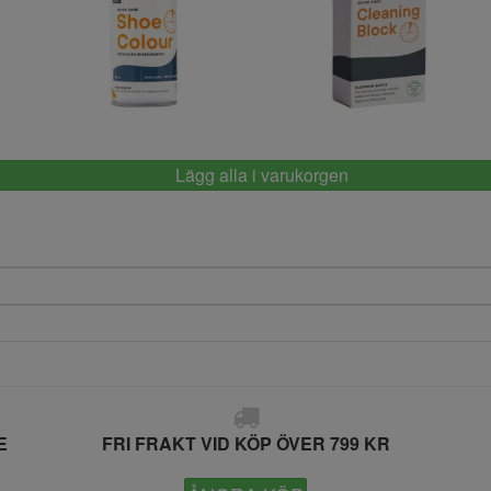
Springyard
Springyard
Lägg alla i varukorgen
E
FRI FRAKT VID KÖP ÖVER 799 KR