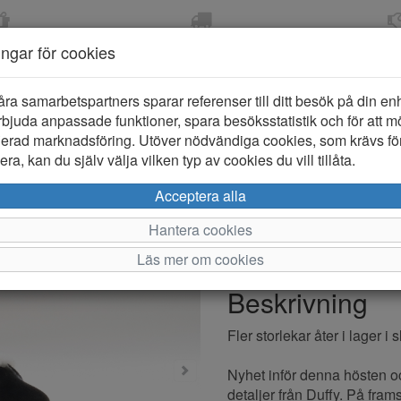
OM 2-5 DAGAR
FRI FRAKT VID KÖP ÖVER
ÖPPET KÖP 
ningar för cookies
799 KR
ER-BARN
KLÄDER-DAM/HERR
OUTLET
PROVKO
åra samarbetspartners sparar referenser till ditt besök på din enhe
bjuda anpassade funktioner, spara besöksstatistik och för att m
ierad marknadsföring. Utöver nödvändiga cookies, som krävs fö
ra, kan du själv välja vilken typ av cookies du vill tillåta.
Duffy Leuc
Acceptera alla
Hantera cookies
Varumärke: Duffy
Läs mer om cookies
Artikelnummer: 2521775
Beskrivning
Fler storlekar åter i lager i
Nyhet inför denna hösten o
detaljer från Duffy. På fr