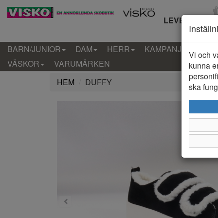
LEVERANS IN
Inställ
BARN/JUNIOR
DAM
HERR
KAMPANJ
KLÄD
Vi och v
VÄSKOR
VARUMÄRKEN
kunna er
personif
HEM
DUFFY
ska funge