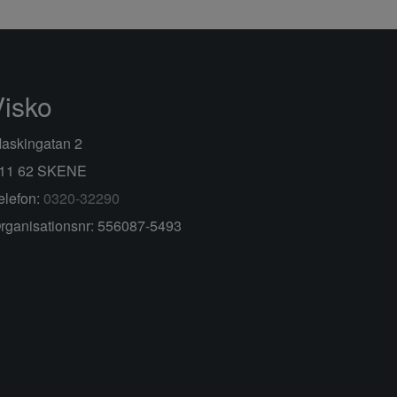
Visko
askingatan 2
11 62 SKENE
elefon:
0320-32290
rganisationsnr: 556087-5493