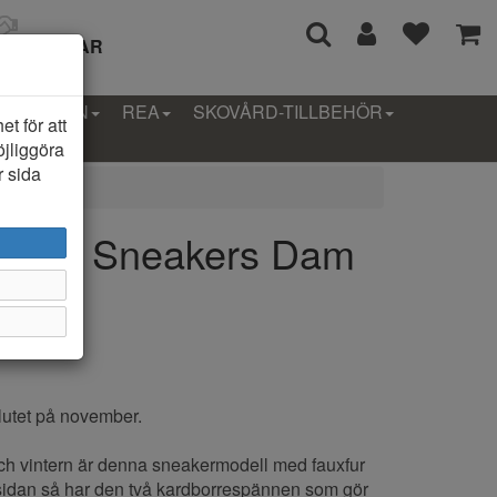
I 14 DAGAR
LLEKTION
REA
SKOVÅRD-TILLBEHÖR
t för att
öjliggöra
r sida
a Uno Sneakers Dam
 slutet på november.
ch vintern är denna sneakermodell med fauxfur
amsidan så har den två kardborrespännen som gör