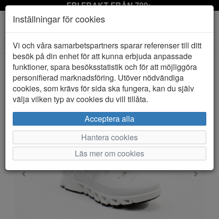
FRI FRAKT FRÅN 799:-
Inställningar för cookies
Toggle
Vi och våra samarbetspartners sparar referenser till ditt
navigation
besök på din enhet för att kunna erbjuda anpassade
funktioner, spara besöksstatistik och för att möjliggöra
personifierad marknadsföring. Utöver nödvändiga
HEM
ECCO
cookies, som krävs för sida ska fungera, kan du själv
välja vilken typ av cookies du vill tillåta.
Acceptera alla
Hantera cookies
Läs mer om cookies