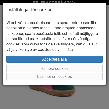
FRI FRAKT FRÅN 799:-
Inställningar för cookies
Toggle
Vi och våra samarbetspartners sparar referenser till ditt
navigation
besök på din enhet för att kunna erbjuda anpassade
funktioner, spara besöksstatistik och för att möjliggöra
personifierad marknadsföring. Utöver nödvändiga
HEM
PUMA
cookies, som krävs för sida ska fungera, kan du själv
välja vilken typ av cookies du vill tillåta.
Acceptera alla
Hantera cookies
Läs mer om cookies