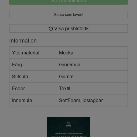
Välj storlek först
Spara som favorit
Visa prishistorik
Information
Yttermaterial
Mocka
Färg
Grön/rosa
Slitsula
Gummi
Foder
Textil
Innersula
SoftFoam, löstagbar