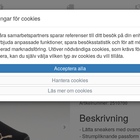
OM 2-5 DAGAR
FRI FRAKT VID KÖP ÖVER
ÖPPET KÖP 
ningar för cookies
799 KR
ER-BARN
KLÄDER-DAM/HERR
OUTLET
PROVKO
åra samarbetspartners sparar referenser till ditt besök på din enhe
bjuda anpassade funktioner, spara besöksstatistik och för att m
ierad marknadsföring. Utöver nödvändiga cookies, som krävs fö
ra, kan du själv välja vilken typ av cookies du vill tillåta.
Puma Softr
Acceptera alla
Wns Sports
Hantera cookies
Läs mer om cookies
Varumärke: Puma
Artikelnummer: 2510700
Beskrivning
- Lätta sneakers med ovandel
- Strumpliknande passform