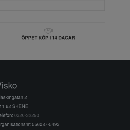
ÖPPET KÖP I 14 DAGAR
Visko
askingatan 2
11 62 SKENE
elefon:
0320-32290
rganisationsnr: 556087-5493