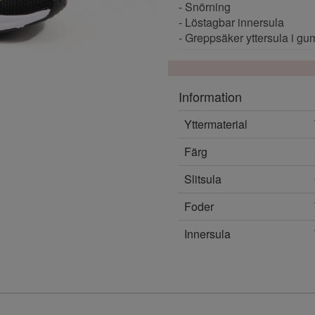
- Snörning
- Löstagbar innersula
- Greppsäker yttersula i g
Information
Yttermaterial
Färg
Slitsula
Foder
Innersula