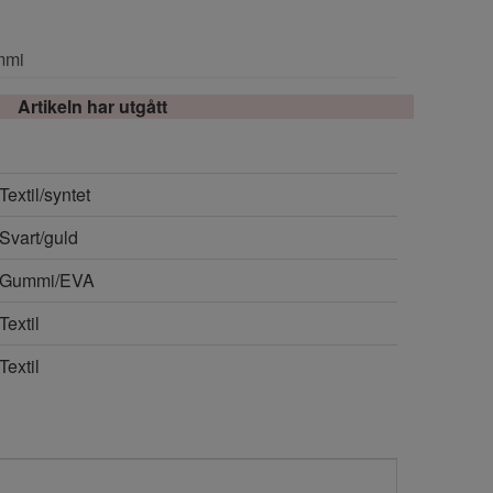
ummi
Artikeln har utgått
Textil/syntet
Svart/guld
Gummi/EVA
Textil
Textil