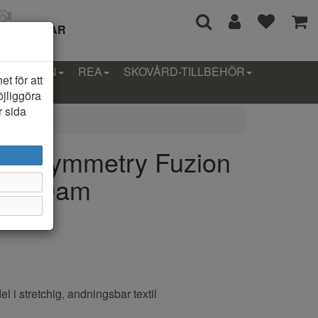
I 14 DAGAR
LLEKTION
REA
SKOVÅRD-TILLBEHÖR
t för att
öjliggöra
r sida
ide Symmetry Fuzion
kor Dam
 i stretchig, andningsbar textil