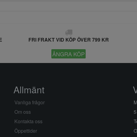
E
FRI FRAKT VID KÖP ÖVER 799 KR
ÅNGRA KÖP
Allmänt
Vanliga frågor
M
Om oss
5
Kontakta oss
T
Öppettider
O