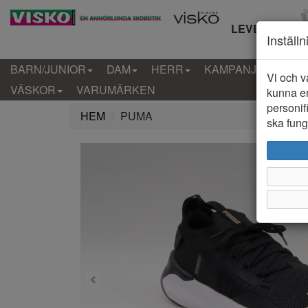
LEVERANS IN
Inställ
BARN/JUNIOR
DAM
HERR
KAMPANJ
KLÄD
Vi och v
VÄSKOR
VARUMÄRKEN
kunna er
personif
HEM
PUMA
ska funge