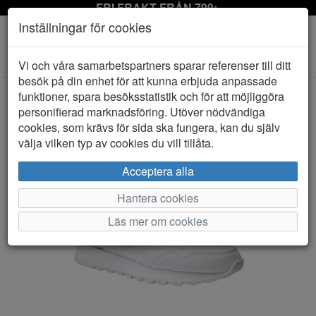
FRI FRAKT FRÅN 799:-
Inställningar för cookies
Toggle
Vi och våra samarbetspartners sparar referenser till ditt
navigation
besök på din enhet för att kunna erbjuda anpassade
funktioner, spara besöksstatistik och för att möjliggöra
personifierad marknadsföring. Utöver nödvändiga
HEM
REEBOK
cookies, som krävs för sida ska fungera, kan du själv
välja vilken typ av cookies du vill tillåta.
Acceptera alla
Hantera cookies
Läs mer om cookies