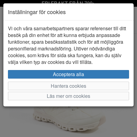
FRI FRAKT FRÅN 799:-
Inställningar för cookies
Toggle
Vi och våra samarbetspartners sparar referenser till ditt
navigation
besök på din enhet för att kunna erbjuda anpassade
funktioner, spara besöksstatistik och för att möjliggöra
personifierad marknadsföring. Utöver nödvändiga
HEM
SKECHERS
cookies, som krävs för sida ska fungera, kan du själv
välja vilken typ av cookies du vill tillåta.
Acceptera alla
Hantera cookies
Läs mer om cookies