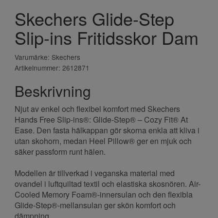
Skechers Glide-Step
Slip-ins Fritidsskor Dam
Varumärke: Skechers
Artikelnummer: 2612871
Beskrivning
Njut av enkel och flexibel komfort med Skechers
Hands Free Slip-ins®: Glide-Step® – Cozy Fit® At
Ease. Den fasta hälkappan gör skorna enkla att kliva i
utan skohorn, medan Heel Pillow® ger en mjuk och
säker passform runt hälen.
Modellen är tillverkad i veganska material med
ovandel i luftquiltad textil och elastiska skosnören. Air-
Cooled Memory Foam®-innersulan och den flexibla
Glide-Step®-mellansulan ger skön komfort och
dämpning.