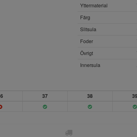
Yttermaterial
Färg
Slitsula
Foder
Övrigt
Innersula
36
37
38
3