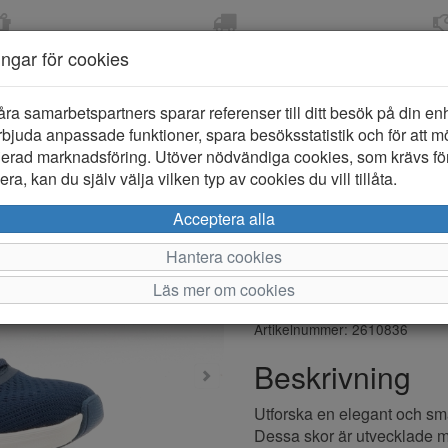
OM 2-5 DAGAR
FRI FRAKT VID KÖP ÖVER
ÖPPET KÖP 
ningar för cookies
799 KR
ER-BARN
KLÄDER-DAM/HERR
OUTLET
PROVKO
åra samarbetspartners sparar referenser till ditt besök på din enhe
bjuda anpassade funktioner, spara besöksstatistik och för att m
ierad marknadsföring. Utöver nödvändiga cookies, som krävs fö
ra, kan du själv välja vilken typ av cookies du vill tillåta.
Skechers Ar
Acceptera alla
Dam
Hantera cookies
Läs mer om cookies
Varumärke: Skechers
Artikelnummer: 2610836
Beskrivning
Utforska en elegant och sm
Dessa skor är utvecklade me