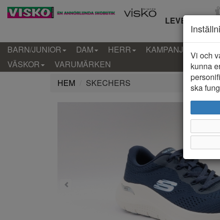
LEVERANS IN
Inställ
BARN/JUNIOR
DAM
HERR
KAMPANJ
KLÄD
Vi och v
VÄSKOR
VARUMÄRKEN
kunna er
personif
HEM
SKECHERS
ska funge