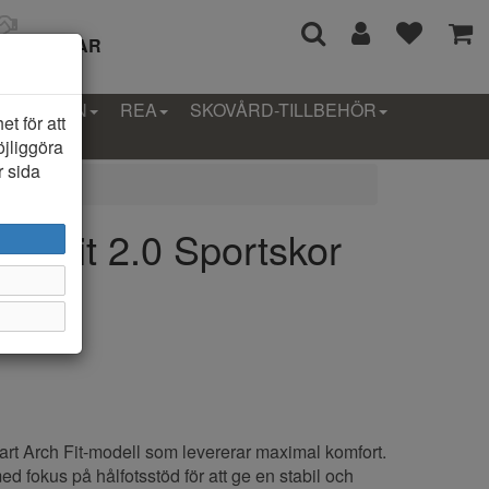
I 14 DAGAR
LLEKTION
REA
SKOVÅRD-TILLBEHÖR
t för att
öjliggöra
r sida
ch Fit 2.0 Sportskor
art Arch Fit-modell som levererar maximal komfort.
d fokus på hålfotsstöd för att ge en stabil och