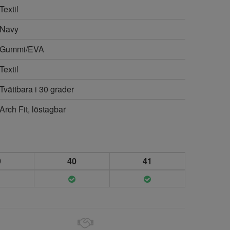
Textil
Navy
Gummi/EVA
Textil
Tvättbara i 30 grader
Arch Fit, löstagbar
9
40
41