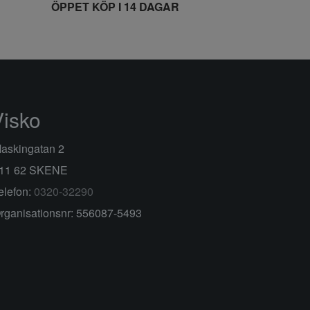
ÖPPET KÖP I 14 DAGAR
Visko
askingatan 2
11 62 SKENE
elefon:
0320-32290
rganisationsnr: 556087-5493