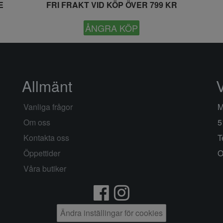
E
FRI FRAKT VID KÖP ÖVER 799 KR
ÅNGRA KÖP
Allmänt
Vanliga frågor
M
Om oss
5
Kontakta oss
T
Öppettider
O
Våra butiker
Ändra inställingar för cookies