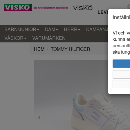
LEVERANS IN
Inställ
BARN/JUNIOR
DAM
HERR
KAMPANJ
KLÄD
Vi och v
VÄSKOR
VARUMÄRKEN
kunna er
personif
HEM
TOMMY HILFIGER
ska funge