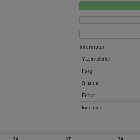
Information
Yttermaterial
Färg
Slitsula
Foder
Innersula
36
37
38