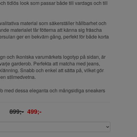
h tidlös look som passar både till vardags och till
valitativa material som säkerställer hållbarhet och
rande materialet får fötterna att känna sig fräscha
rsulan ger en bekväm gång, perfekt för både korta
ign och ikoniska varumärkets logotyp på sidan, är
varje garderob. Perfekta att matcha med jeans,
länning. Snabb och enkel att sätta på, vilket gör
r den stilmedvetna.
ob med dessa eleganta och mångsidiga sneakers
899;-
499;-