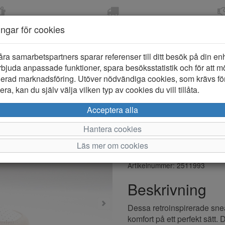
OM 2-5 DAGAR
FRI FRAKT VID KÖP ÖVER
ÖPPET KÖP 
ningar för cookies
799 KR
ER-BARN
KLÄDER-DAM/HERR
OUTLET
PROVKO
åra samarbetspartners sparar referenser till ditt besök på din enhe
bjuda anpassade funktioner, spara besöksstatistik och för att m
ierad marknadsföring. Utöver nödvändiga cookies, som krävs fö
ra, kan du själv välja vilken typ av cookies du vill tillåta.
Tommy Hilfi
Acceptera alla
Sneaker D
Hantera cookies
Läs mer om cookies
Varumärke: Tommy Hilfiger
Artikelnummer: 2511993
Beskrivning
Dessa retroinspirerade sne
komfort på ett perfekt sätt