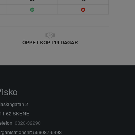
ÖPPET KÖP I 14 DAGAR
Visko
askingatan 2
11 62 SKENE
elefon:
0320-32290
rganisationsnr: 556087-5493