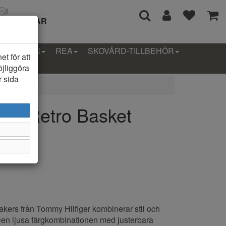
I 14 DAGAR
LLEKTION
REA
SKOVÅRD-TILLBEHÖR
t för att
öjliggöra
r sida
ger Retro Basket
am
akers från Tommy Hilfiger kombinerar stil och
. Den ljusa färgkombinationen med justerbara