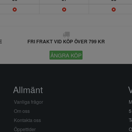
E
FRI FRAKT VID KÖP ÖVER 799 KR
ÅNGRA KÖP
Allmänt
Vanliga frågor
M
Om oss
5
Kontakta oss
T
Öppettider
O