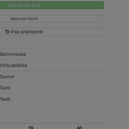
Välj storlek först
Spara som favorit
Visa prishistorik
Skinn/mocka
Vit/ljusblå/lila
Gummi
Textil
Textil
39
40