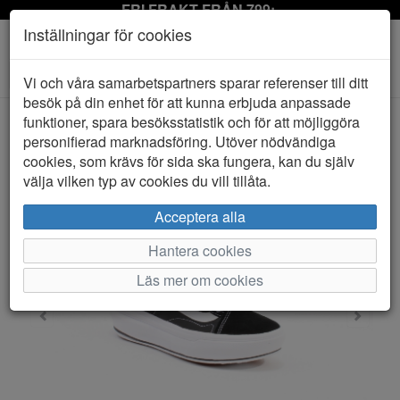
FRI FRAKT FRÅN 799:-
Inställningar för cookies
Toggle
Vi och våra samarbetspartners sparar referenser till ditt
navigation
besök på din enhet för att kunna erbjuda anpassade
funktioner, spara besöksstatistik och för att möjliggöra
personifierad marknadsföring. Utöver nödvändiga
HEM
VANS
cookies, som krävs för sida ska fungera, kan du själv
välja vilken typ av cookies du vill tillåta.
Acceptera alla
Hantera cookies
Läs mer om cookies