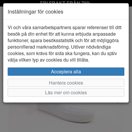
FRI FRAKT FRÅN 799:-
Inställningar för cookies
Toggle
Vi och våra samarbetspartners sparar referenser till ditt
navigation
besök på din enhet för att kunna erbjuda anpassade
funktioner, spara besöksstatistik och för att möjliggöra
personifierad marknadsföring. Utöver nödvändiga
HEM
XIT
cookies, som krävs för sida ska fungera, kan du själv
välja vilken typ av cookies du vill tillåta.
Acceptera alla
Hantera cookies
Läs mer om cookies