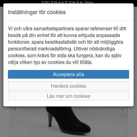
FRI FRAKT FRÅN 799:-
Inställningar för cookies
Toggle
Vi och våra samarbetspartners sparar referenser till ditt
navigation
besök på din enhet för att kunna erbjuda anpassade
funktioner, spara besöksstatistik och för att möjliggöra
personifierad marknadsföring. Utöver nödvändiga
HEM
CAPRICE
cookies, som krävs för sida ska fungera, kan du själv
välja vilken typ av cookies du vill tillåta.
Acceptera alla
Hantera cookies
Läs mer om cookies