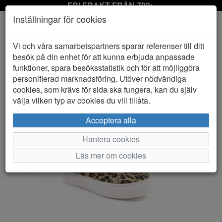
FRI FRAKT FRÅN 799:-
Inställningar för cookies
Toggle
Vi och våra samarbetspartners sparar referenser till ditt
navigation
besök på din enhet för att kunna erbjuda anpassade
funktioner, spara besöksstatistik och för att möjliggöra
personifierad marknadsföring. Utöver nödvändiga
HEM
D.T NEW YORK
cookies, som krävs för sida ska fungera, kan du själv
välja vilken typ av cookies du vill tillåta.
Acceptera alla
Hantera cookies
Läs mer om cookies