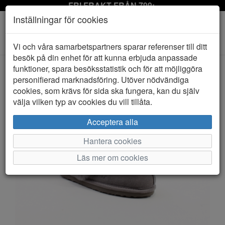
FRI FRAKT FRÅN 799:-
Inställningar för cookies
Toggle
Vi och våra samarbetspartners sparar referenser till ditt
navigation
besök på din enhet för att kunna erbjuda anpassade
funktioner, spara besöksstatistik och för att möjliggöra
personifierad marknadsföring. Utöver nödvändiga
HEM
AXELDA
cookies, som krävs för sida ska fungera, kan du själv
välja vilken typ av cookies du vill tillåta.
Acceptera alla
Hantera cookies
Läs mer om cookies