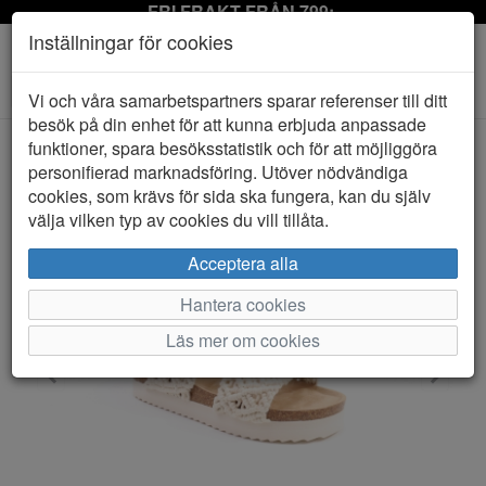
FRI FRAKT FRÅN 799:-
Inställningar för cookies
Toggle
Vi och våra samarbetspartners sparar referenser till ditt
navigation
besök på din enhet för att kunna erbjuda anpassade
funktioner, spara besöksstatistik och för att möjliggöra
personifierad marknadsföring. Utöver nödvändiga
HEM
DUFFY
cookies, som krävs för sida ska fungera, kan du själv
välja vilken typ av cookies du vill tillåta.
Acceptera alla
Hantera cookies
Läs mer om cookies