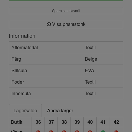
Spara som favorit
Visa prishistorik
Information
Yttermaterial
Textil
Färg
Beige
Slitsula
EVA
Foder
Textil
Innersula
Textil
Lagersaldo
Andra färger
Butik
36
37
38
39
40
41
42
Visko