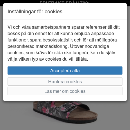
FRI FRAKT FRÅN 799:-
Inställningar för cookies
Toggle
Vi och våra samarbetspartners sparar referenser till ditt
navigation
besök på din enhet för att kunna erbjuda anpassade
funktioner, spara besöksstatistik och för att möjliggöra
personifierad marknadsföring. Utöver nödvändiga
HEM
EVER GREEN
cookies, som krävs för sida ska fungera, kan du själv
välja vilken typ av cookies du vill tillåta.
Acceptera alla
Hantera cookies
Läs mer om cookies