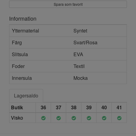
Spara som favorit
Information
Yttermaterial
Syntet
Färg
Svart/Rosa
Slitsula
EVA
Foder
Textil
Innersula
Mocka
Lagersaldo
Butik
36
37
38
39
40
41
Visko