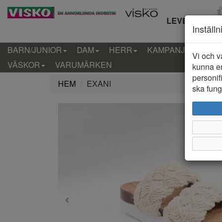
LEVERANS IN
Inställ
BARN/JUNIOR
DAM
HERR
KAMPANJ
KLÄD
Vi och v
VÄSKOR
VARUMÄRKEN
kunna er
personif
HEM
EXANI
ska funge