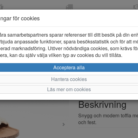
OM 2-5 DAGAR
FRI FRAKT VID KÖP ÖVER
ÖPPET KÖP 
ningar för cookies
799 KR
ER-BARN
KLÄDER-DAM/HERR
OUTLET
PROVKO
åra samarbetspartners sparar referenser till ditt besök på din enhe
bjuda anpassade funktioner, spara besöksstatistik och för att m
ierad marknadsföring. Utöver nödvändiga cookies, som krävs fö
ra, kan du själv välja vilken typ av cookies du vill tillåta.
Exani Leia
Acceptera alla
Hantera cookies
Varumärke: Exani
Läs mer om cookies
Artikelnummer: 2512139
Beskrivning
Snygg och modern toffla med
och fest.