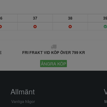
36
37
38
3
E
FRI FRAKT VID KÖP ÖVER 799 KR
ÅNGRA KÖP
Allmänt
Vanliga frågor
M