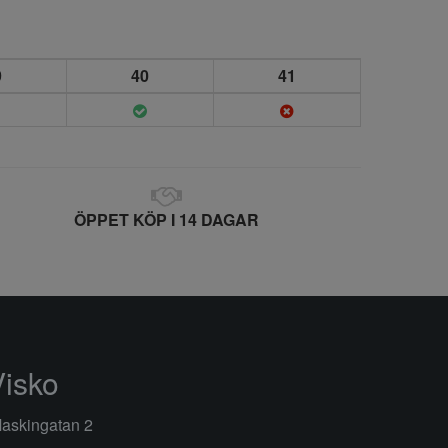
9
40
41
ÖPPET KÖP I 14 DAGAR
Visko
askingatan 2