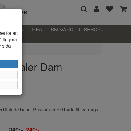
I 14 DAGAR
LLEKTION
REA
SKOVÅRD-TILLBEHÖR
t för att
öjliggöra
r sida
 Sandaler Dam
 flätade band. Passar perfekt både till vardags
349;-
249;-